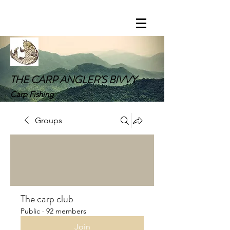
THE CARP ANGLER'S BIVVY
Carp Fishing
Groups
The carp club
Public
·
92 members
Join