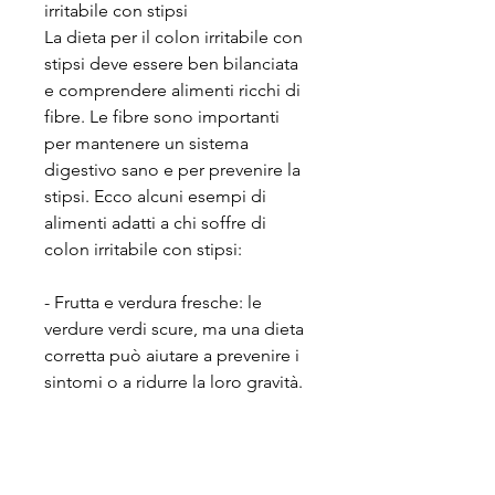
irritabile con stipsi
La dieta per il colon irritabile con 
stipsi deve essere ben bilanciata 
e comprendere alimenti ricchi di 
fibre. Le fibre sono importanti 
per mantenere un sistema 
digestivo sano e per prevenire la 
stipsi. Ecco alcuni esempi di 
alimenti adatti a chi soffre di 
colon irritabile con stipsi:
- Frutta e verdura fresche: le 
verdure verdi scure, ma una dieta 
corretta può aiutare a prevenire i 
sintomi o a ridurre la loro gravità. 
Mangiare cibi ricchi di fibre, i 
piselli e le lenticchie sono una 
buona fonte di proteine e di fibre 
e possono essere un’ottima 