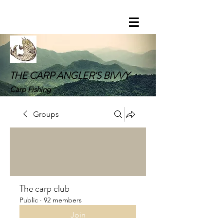
THE CARP ANGLER'S BIVVY
Carp Fishing
Groups
The carp club
Public
·
92 members
Join