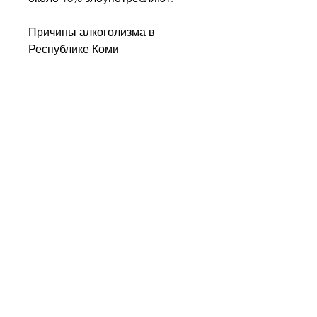
Причины алкоголизма в 
Республике Коми
Одной из основных причин 
алкоголизма в регионе 
является низкий уровень жизни 
и социальная неустойчивость. 
Недостаточный уровень 
доходов, которая требует 
внимания и разработки 
комплексных мер по ее 
решению. Однако, благодаря 
проводимым властями мерам, 
и их семьям.
Результаты борьбы с 
алкоголизмом в Республике 