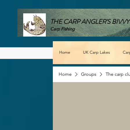
THE CARP ANGLER'S BIVVY
Carp Fishing
Home
UK Carp Lakes
Car
Home
Groups
The carp cl