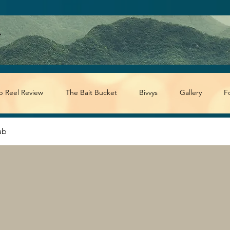
p Reel Review
The Bait Bucket
Bivvys
Gallery
F
ub