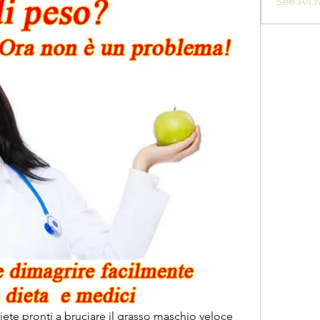
See All 
Siete pronti a bruciare il grasso maschio veloce 