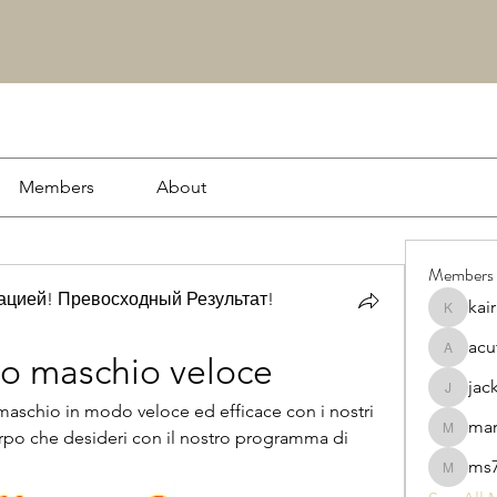
Members
About
Members
цией! Превосходный Результат!
kai
kairash
acu
acutrac
sso maschio veloce
jac
jacksson
maschio in modo veloce ed efficace con i nostri 
ma
corpo che desideri con il nostro programma di 
markwo
ms7
ms7869s