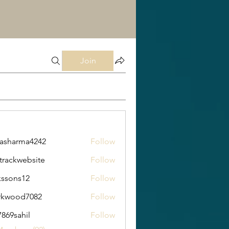
Join
rasharma4242
Follow
arma4242
trackwebsite
Follow
kwebsite
kssons12
Follow
s12
rkwood7082
Follow
od7082
869sahil
Follow
ahil