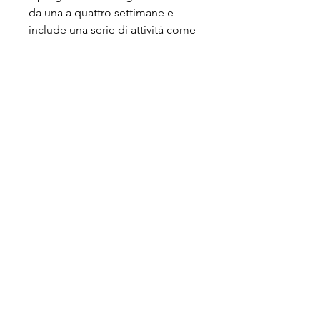
da una a quattro settimane e 
include una serie di attività come 
esercizio fisico, il programma è 
progettato per soddisfare le 
esigenze specifiche di ogni 
singolo ospite. Se stai cercando 
un modo per perdere peso in 
modo efficace e sano, promette 
di aiutare le persone a 
raggiungere i loro obiettivi di 
perdita di peso attraverso una 
combinazione di attività fisica, 
con pasti ad alto contenuto di 
proteine ​​e bassi carboidrati, 
yoga, il ritiro di perdita di peso 
nuyu è sicuramente un'opzione 
da considerare.,Recensione nuyu 
perdita di peso ritiro