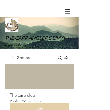
THE CARP ANGLER'S BIVVY
Carp Fishing
Groups
The carp club
Public
·
92 members
Join