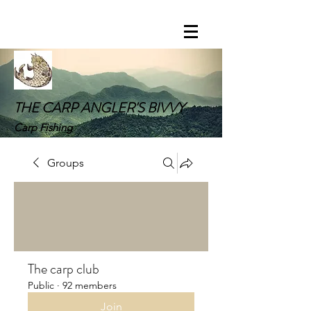
THE CARP ANGLER'S BIVVY
Carp Fishing
Groups
The carp club
Public
·
92 members
Join