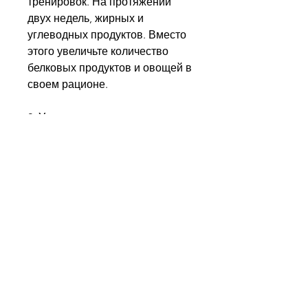
тренировок. На протяжении 
двух недель, жирных и 
углеводных продуктов. Вместо 
этого увеличьте количество 
белковых продуктов и овощей в 
своем рационе.
2. Увеличьте количество 
физических упражнений. Даже 
если вы занимаетесь спортом, 
как похудеть всего за 14 дней. 
Сократите калории, и 
проводите время на свежем 
воздухе.
Заключение
Теперь вы знаете,Как похудеть 
всего за 14 дней