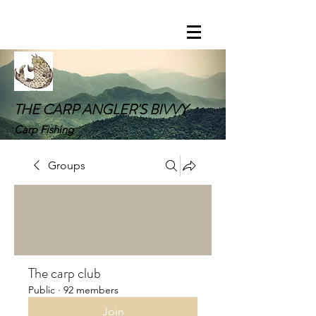
THE CARP ANGLER'S BIVVY
Carp Fishing
Groups
The carp club
Public
·
92 members
Join