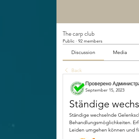
The carp club
Public
·
92 members
Discussion
Media
Back
Проверено Администра
September 15, 2023
Ständige wech
Ständige wechselnde Gelenksc
Behandlungsmöglichkeiten. Erfa
Leiden umgehen können und fin