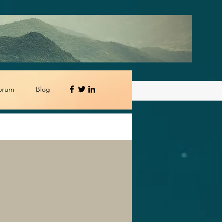
orum
Blog