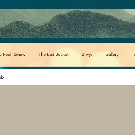
p Reel Review
The Bait Bucket
Bivvys
Gallery
F
ub