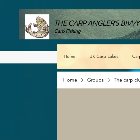
THE CARP ANGLER'S BIVVY
Carp Fishing
Home
UK Carp Lakes
Car
Home
Groups
The carp cl