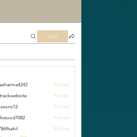
Join
rasharma4242
Follow
arma4242
trackwebsite
Follow
kwebsite
kssons12
Follow
s12
rkwood7082
Follow
od7082
869sahil
Follow
ahil