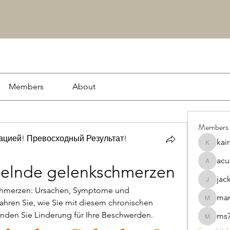
Members
About
Members
цией! Превосходный Результат!
kai
kairash
acu
acutrac
selnde gelenkschmerzen
jac
jacksson
hmerzen: Ursachen, Symptome und 
ma
hren Sie, wie Sie mit diesem chronischen 
markwo
den Sie Linderung für Ihre Beschwerden.
ms7
ms7869s