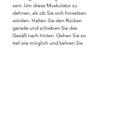
sein. Um diese Muskulatur zu 
dehnen, als ob Sie sich hinsetzen 
würden. Halten Sie den Rücken 
gerade und schieben Sie das 
Gesäß nach hinten. Gehen Sie so 
tief wie möglich und kehren Sie 
dann in die Ausgangsposition 
zurück. Führen Sie 10-12 
Wiederholungen durch.
5. Abduktoren-Training
Die Abduktoren-Muskulatur an 
der Außenseite der Hüfte ist 
wichtig für die seitliche 
Bewegung des Beins. Eine 
Übung zur Stärkung dieser 
Muskulatur ist die seitliche 
Beinhebung. Legen Sie sich auf 