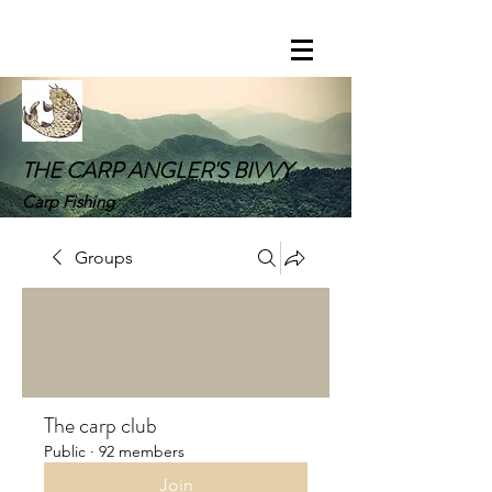
THE CARP ANGLER'S BIVVY
Carp Fishing
Groups
The carp club
Public
·
92 members
Join