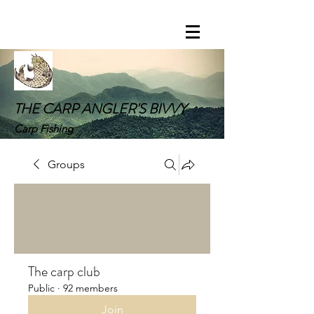
THE CARP ANGLER'S BIVVY
Carp Fishing
Groups
The carp club
Public
·
92 members
Join