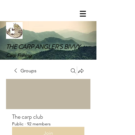
THE CARP ANGLER'S BIVVY
Carp Fishing
Groups
The carp club
Public
·
92 members
Join