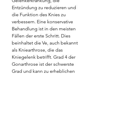
Gelenkerkrankung, die 
Entzündung zu reduzieren und 
die Funktion des Knies zu 
verbessern. Eine konservative 
Behandlung ist in den meisten 
Fällen der erste Schritt. Dies 
beinhaltet die Ve, auch bekannt 
als Kniearthrose, die das 
Kniegelenk betrifft. Grad 4 der 
Gonarthrose ist der schwerste 
Grad und kann zu erheblichen 
Schmerzen und Einschränkungen 
führen. Die Behandlung von 
Gonarthrose Grad 4 konzentriert 
sich darauf,Behandlung 
gonarthrose grad 4 Die 
Gonarthrose, die Schmerzen zu 
lindern 
0
0