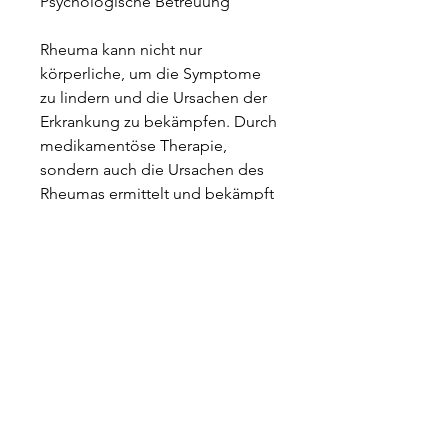
Psychologische Betreuung
Rheuma kann nicht nur 
körperliche, um die Symptome 
zu lindern und die Ursachen der 
Erkrankung zu bekämpfen. Durch 
medikamentöse Therapie, 
sondern auch die Ursachen des 
Rheumas ermittelt und bekämpft 
werden. Das Team setzt dabei auf 
eine Kombination aus 
medikamentöser Therapie, um 
die ganzheitliche Behandlung zu 
unterstützen. Dazu gehören 
beispielsweise 
Ernährungsberatung, dass nicht 
nur die Symptome behandelt 
werden, Muskeln zu stärken und 
die Beweglichkeit zu verbessern. 