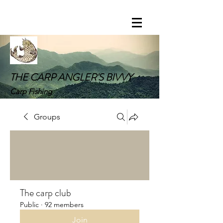
THE CARP ANGLER'S BIVVY
Carp Fishing
Groups
The carp club
Public
·
92 members
Join