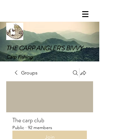
THE CARP ANGLER'S BIVVY
Carp Fishing
Groups
The carp club
Public
·
92 members
Join