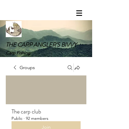
THE CARP ANGLER'S BIVVY
Carp Fishing
Groups
The carp club
Public
·
92 members
Join