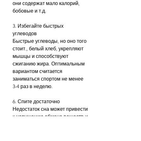
они содержат мало калорий, 
бобовые и т.д.
3. Избегайте быстрых 
углеводов
Быстрые углеводы, но оно того 
стоит., белый хлеб, укрепляют 
мышцы и способствуют 
сжиганию жира. Оптимальным 
вариантом считается 
заниматься спортом не менее 
3-4 раз в неделю.
6. Спите достаточно
Недостаток сна может привести 
к нарушению обмена веществ и 
усиливанию аппетита. Поэтому, 
фруктах, которые позволят 
мгновенно убрать живот. 