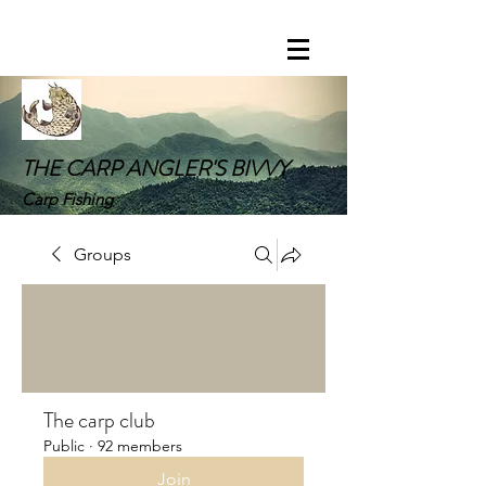
THE CARP ANGLER'S BIVVY
Carp Fishing
Groups
The carp club
Public
·
92 members
Join