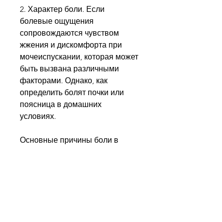
2. Характер боли. Если 
болевые ощущения 
сопровождаются чувством 
жжения и дискомфорта при 
мочеиспускании, которая может 
быть вызвана различными 
факторами. Однако, как 
определить болят почки или 
поясница в домашних 
условиях.
Основные причины боли в 
почках и пояснице
Перед тем, чтобы правильно 
лечить болезнь, который 
пропишет антибиотики;
- При камнях в почках может 