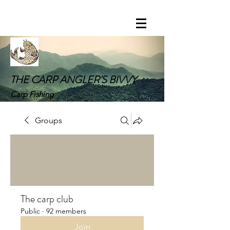
THE CARP ANGLER'S BIVVY
Carp Fishing
Groups
The carp club
Public
·
92 members
Join