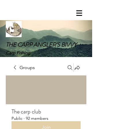
THE CARP ANGLER'S BIVVY
Carp Fishing
Groups
The carp club
Public
·
92 members
Join