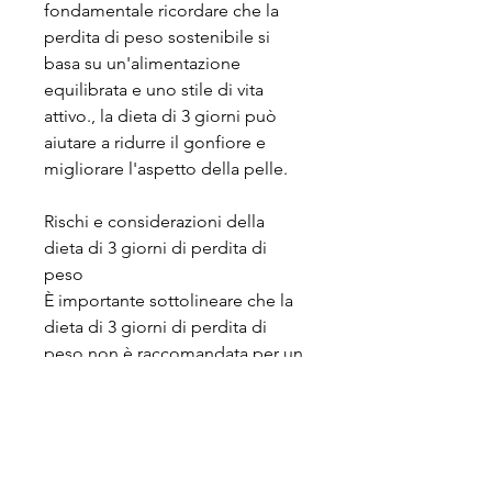
fondamentale ricordare che la 
perdita di peso sostenibile si 
basa su un'alimentazione 
equilibrata e uno stile di vita 
attivo., la dieta di 3 giorni può 
aiutare a ridurre il gonfiore e 
migliorare l'aspetto della pelle.
Rischi e considerazioni della 
dieta di 3 giorni di perdita di 
peso
È importante sottolineare che la 
dieta di 3 giorni di perdita di 
peso non è raccomandata per un 
utilizzo a lungo termine. Un piano 
di dieta così limitato può portare 
a carenze nutritive e non fornire 
abbastanza energia per sostenere 
l'attività fisica e il metabolismo. 