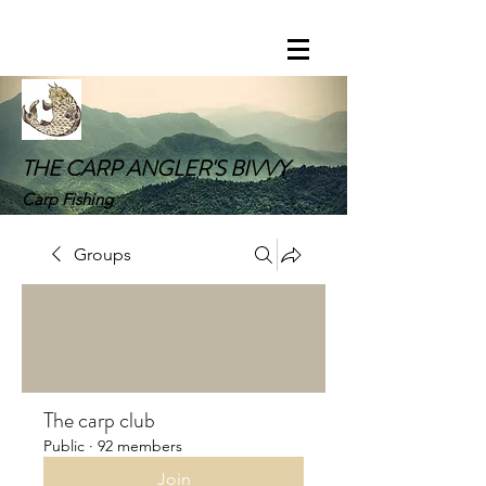
THE CARP ANGLER'S BIVVY
Carp Fishing
Groups
The carp club
Public
·
92 members
Join