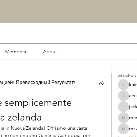
Members
About
Members
цией! Превосходный Результат!
kai
kairash
acu
acutrac
e semplicemente 
jac
jacksson
va zelanda
ma
markwo
a in Nuova Zelanda! Offriamo una vasta 
ms7
ms7869s
li, che contengono Garcinia Cambogia, per 