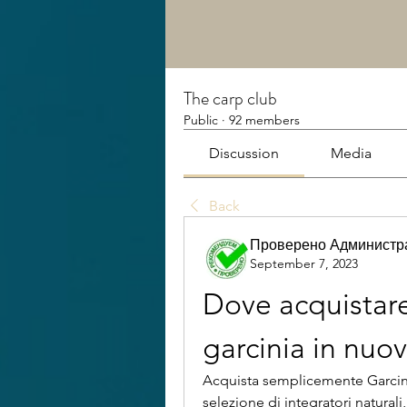
The carp club
Public
·
92 members
Discussion
Media
Back
Проверено Администра
September 7, 2023
Dove acquistar
garcinia in nuo
Acquista semplicemente Garcini
selezione di integratori natura