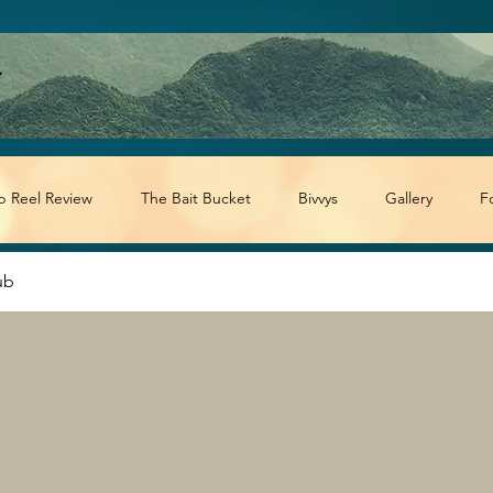
p Reel Review
The Bait Bucket
Bivvys
Gallery
F
ub