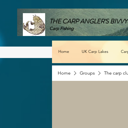
THE CARP ANGLER'S BIVVY
Carp Fishing
Home
UK Carp Lakes
Car
Home
Groups
The carp cl