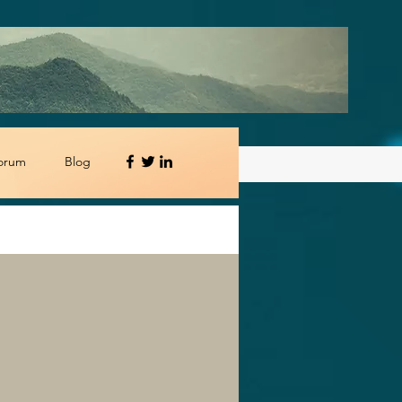
orum
Blog