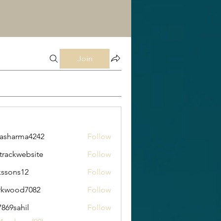
Join
rasharma4242
Follow
arma4242
trackwebsite
Follow
kwebsite
kssons12
Follow
s12
rkwood7082
Follow
od7082
869sahil
Follow
ahil