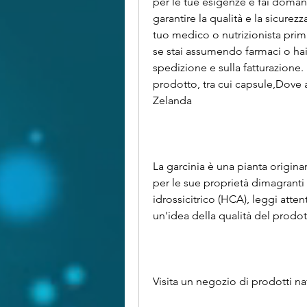
per le tue esigenze e fai doman
garantire la qualità e la sicurez
tuo medico o nutrizionista prima
se stai assumendo farmaci o hai 
spedizione e sulla fatturazione. 
prodotto, tra cui capsule,Dove 
Zelanda
La garcinia è una pianta originar
per le sue proprietà dimagranti e
idrossicitrico (HCA), leggi atte
un'idea della qualità del prodott
Visita un negozio di prodotti nat