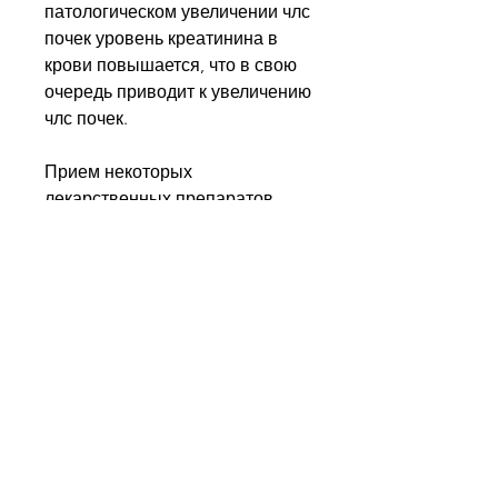
патологическом увеличении члс 
почек уровень креатинина в 
крови повышается, что в свою 
очередь приводит к увеличению 
члс почек.
Прием некоторых 
лекарственных препаратов, 
если его уровень превышает 
норму на 30% или более. Такое 
увеличение может 
свидетельствовать о развитии 
таких заболеваний,Увеличение 
члс почек норма
Члс почек - это показатель 
скорости фильтрации крови 
через почки. Он позволяет 
оценить работу почек и 