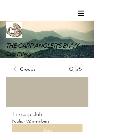
THE CARP ANGLER'S BIVVY
Carp Fishing
Groups
The carp club
Public
·
92 members
Join