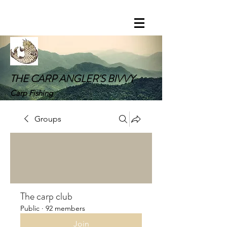
THE CARP ANGLER'S BIVVY
Carp Fishing
Groups
The carp club
Public
·
92 members
Join